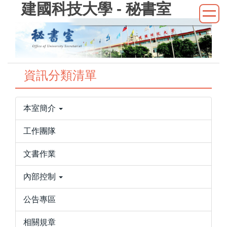
建國科技大學 - 秘書室
跳
到
主
要
內
容
資訊分類清單
區
本室簡介
工作團隊
文書作業
內部控制
公告專區
相關規章