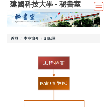
建國科技大學 - 秘書室
跳
到
主
要
內
容
區
首頁
本室簡介
組織圖